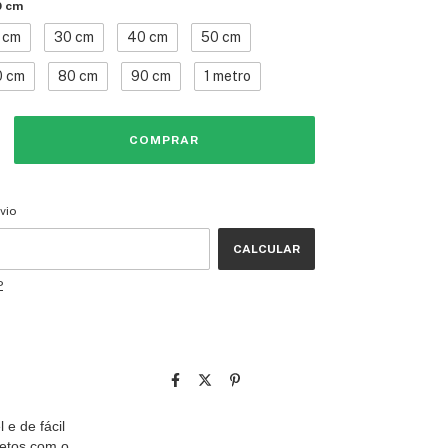
0 cm
 cm
30 cm
40 cm
50 cm
0 cm
80 cm
90 cm
1 metro
CEP:
ALTERAR CEP
vio
CALCULAR
P
 e de fácil
ojetos com o