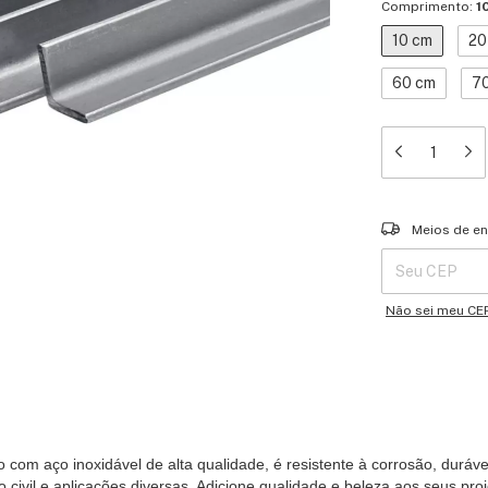
Comprimento:
1
10 cm
20
60 cm
7
Entregas para o 
Meios de en
Não sei meu CE
com aço inoxidável de alta qualidade, é resistente à corrosão, durável
ão civil e aplicações diversas. Adicione qualidade e beleza aos seus pr