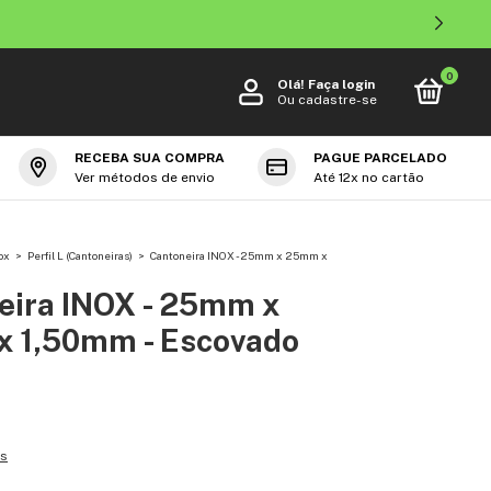
0
Olá!
Faça login
Ou cadastre-se
RECEBA SUA COMPRA
PAGUE PARCELADO
Ver métodos de envio
Até 12x no cartão
ox
>
Perfil L (Cantoneiras)
>
Cantoneira INOX - 25mm x 25mm x
eira INOX - 25mm x
 1,50mm - Escovado
es