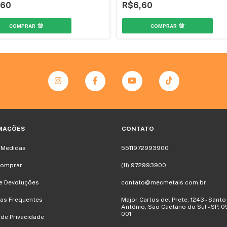
,60
R$6,60
COMPRAR
COMPRAR
MAÇÕES
CONTATO
 Medidas
5511972993900
omprar
(11) 972993900
e Devoluções
contato@mecmetais.com.br
as Frequentes
Major Carlos del Prete, 1243 - Santo
Antônio, São Caetano do Sul - SP, 
001
a de Privacidade