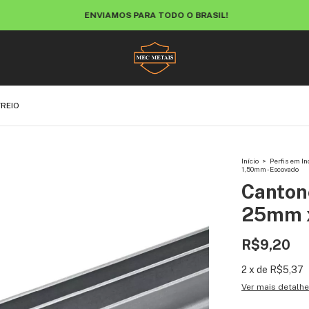
ENVIAMOS PARA TODO O BRASIL!
REIO
Início
>
Perfis em In
1,50mm - Escovado
Canton
25mm x
R$9,20
2
x
de
R$5,37
Ver mais detalh