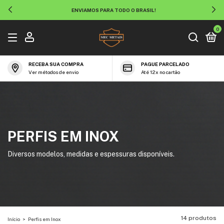
ENVIAMOS PARA TODO O BRASIL!
0
RECEBA SUA COMPRA
PAGUE PARCELADO
Ver métodos de envio
Até 12x no cartão
PERFIS EM INOX
Diversos modelos, medidas e espessuras disponíveis.
14 produtos
Início
>
Perfis em Inox